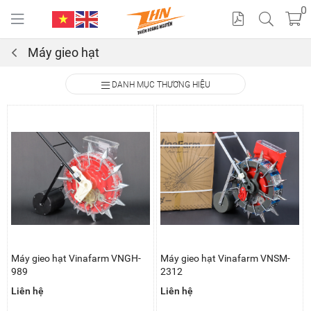
0
Máy gieo hạt
Cat
DANH MỤC THƯƠNG HIỆU
alo
gue
Máy gieo hạt Vinafarm VNGH-
Máy gieo hạt Vinafarm VNSM-
989
2312
Liên hệ
Liên hệ