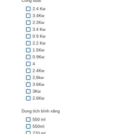
Công suất
2.4 Kw
3.4Kw
2.2Kw
3.4 Kw
0.9 Kw
2.2 Kw
1.5Kw
0.9Kw
4
2.4Kw
2,8kw
3.6Kw
3Kw
2.6Kw
Dung tích bình xăng
550 ml
550ml
770 ml