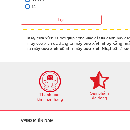
11
Lọc
Máy cưa xích
ra đời giúp công việc cắt tỉa cành hay c
máy cưa xích đa dạng từ
máy cưa xích chạy xăng
,
má
ra
máy cưa xích cũ
như
máy cưa xích Nhật bãi
là sự 
Sản phẩm
Thanh toán
đa dạng
khi nhận hàng
VPĐD MIỀN NAM