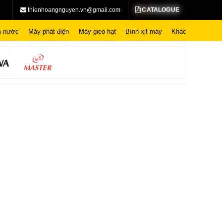
CATALOGUE
thienhoangnguyen.vn@gmail.com
 nước
Máy phát điện
Máy gieo hạt
Bình xịt máy
Khác