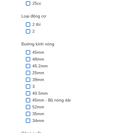
25cc
Loại động cơ
2 thì
2
Đường kính nòng
45mm
48mm
45.2mm
25mm
39mm
3
40.5mm
45mm - Bộ nòng dài
52mm
35mm
34mm