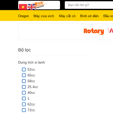
Oregon
Máy cưa xích
Máy cắt cỏ
Bình xịt điện
Đầu xị
Bộ lọc
Dung tích xi lanh
52cc
65cc
58cc
25.4cc
40cc
1
62cc
72cc