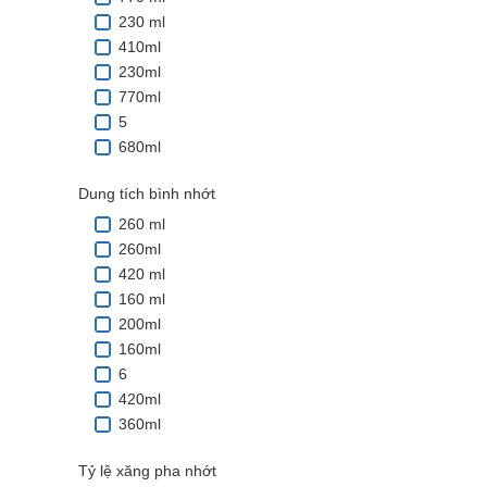
230 ml
410ml
230ml
770ml
5
680ml
Dung tích bình nhớt
260 ml
260ml
420 ml
160 ml
200ml
160ml
6
420ml
360ml
Tỷ lệ xăng pha nhớt