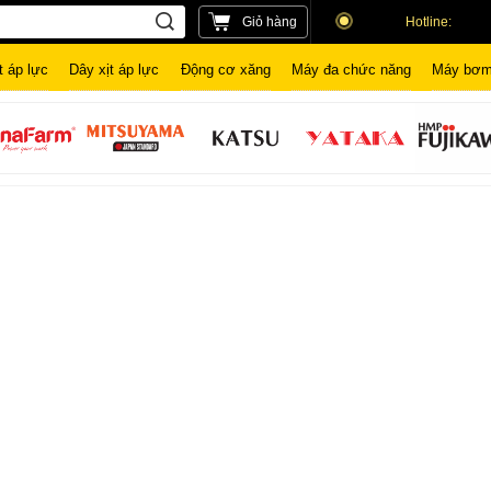
Giỏ hàng
Hotline:
t áp lực
Dây xịt áp lực
Động cơ xăng
Máy đa chức năng
Máy bơm