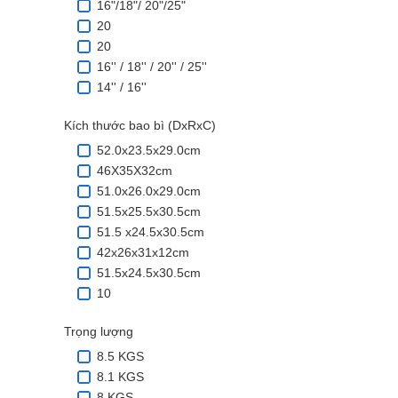
16"/18"/ 20"/25"
20
20
16'' / 18'' / 20'' / 25''
14'' / 16''
Kích thước bao bì (DxRxC)
52.0x23.5x29.0cm
46X35X32cm
51.0x26.0x29.0cm
51.5x25.5x30.5cm
51.5 x24.5x30.5cm
42x26x31x12cm
51.5x24.5x30.5cm
10
Trọng lượng
8.5 KGS
8.1 KGS
8 KGS