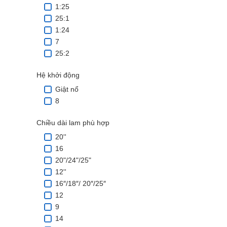
1:25
25:1
1:24
7
25:2
Hệ khởi động
Giật nổ
8
Chiều dài lam phù hợp
20''
16
20"/24"/25"
12''
16″/18″/ 20″/25″
12
9
14