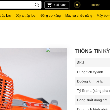
Giỏ hàng
Hotline:
t áp lực
Dây xịt áp lực
Động cơ xăng
Máy đa chức năng
Máy bơm
THÔNG TIN KỸ
SKU
Dung tích xylanh
Đường kính xi lanh
Tỷ lệ pha (xăng pha 
Công suất động cơ
Dung tích bình nhiên 