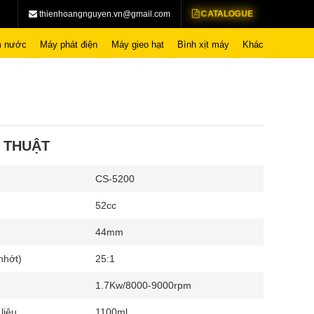
CATALOGUE
thienhoangnguyen.vn@gmail.com
 nước
Máy phát điện
Máy gieo hạt
Bình xịt máy
Khác
 THUẬT
CS-5200
52cc
44mm
nhớt)
25:1
1.7Kw/8000-9000rpm
liệu
1100ml