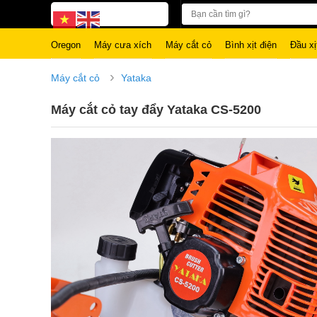
Oregon
Máy cưa xích
Máy cắt cỏ
Bình xịt điện
Đầu xị
›
Máy cắt cỏ
Yataka
Máy cắt cỏ tay đẩy Yataka CS-5200