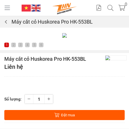
0
Máy cắt cỏ Huskorea Pro HK-553BL
Cat
alo
1
2
3
4
5
6
gue
Máy cắt cỏ Huskorea Pro HK-553BL
Liên hệ
Số lượng:
Đặt mua