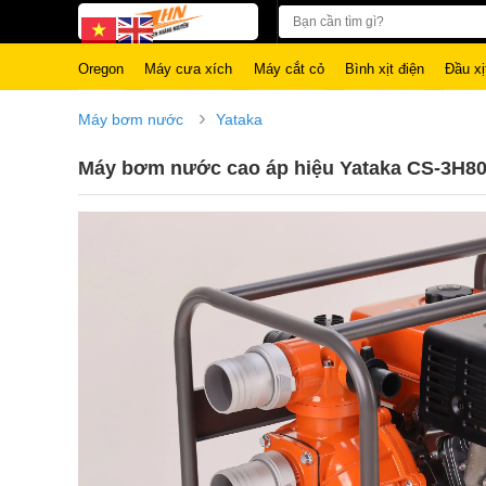
Oregon
Máy cưa xích
Máy cắt cỏ
Bình xịt điện
Đầu xị
›
Máy bơm nước
Yataka
Máy bơm nước cao áp hiệu Yataka CS-3H8