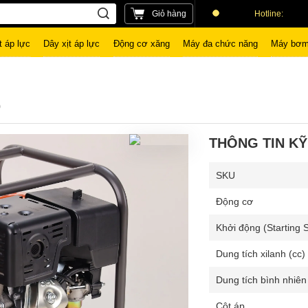
Giỏ hàng
Hotline:
t áp lực
Dây xịt áp lực
Động cơ xăng
Máy đa chức năng
Máy bơm
0
THÔNG TIN KỸ
SKU
Động cơ
Khởi động (Starting 
Dung tích xilanh (cc)
Dung tích bình nhiên 
Cột áp