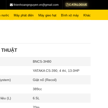
CATALOGUE
thienhoangnguyen.vn@gmail.com
 nước
Máy phát điện
Máy gieo hạt
Bình xịt máy
Khác
 THUẬT
BNCS-3H80
YATAKA CS-390, 4 thì, 13.0HP
System)
Giật nổ (Recoil)
389cc
liệu (L)
6.5L
70m