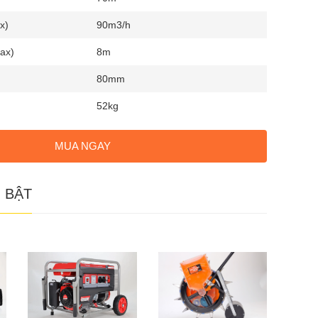
x)
90m3/h
ax)
8m
80mm
52kg
MUA NGAY
 BẬT