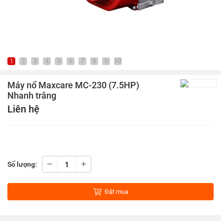
1
2
3
4
5
6
7
8
9
10
Máy nổ Maxcare MC-230 (7.5HP)
Nhanh trắng
Liên hệ
Số lượng:
Đặt mua