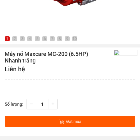
1
2
3
4
5
6
7
8
9
10
Máy nổ Maxcare MC-200 (6.5HP)
Nhanh trắng
Liên hệ
Số lượng:
Đặt mua