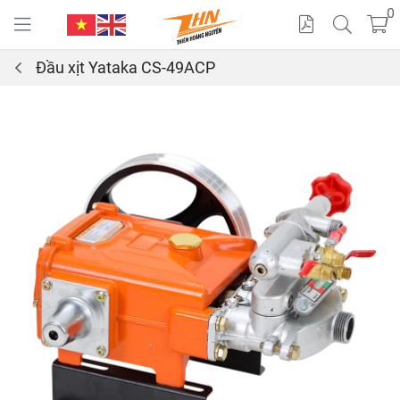
0
Đầu xịt Yataka CS-49ACP
Cat
alo
gue