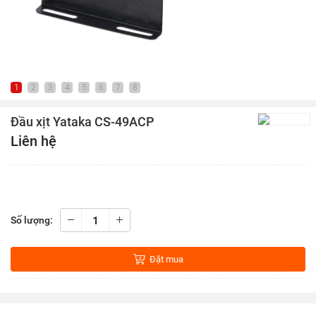
1
2
3
4
5
6
7
8
Đầu xịt Yataka CS-49ACP
Liên hệ
Số lượng:
Đặt mua