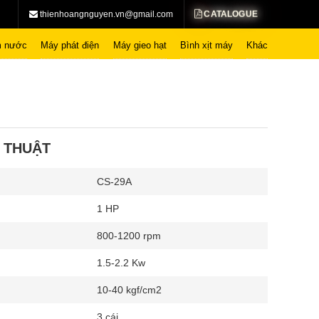
CATALOGUE
thienhoangnguyen.vn@gmail.com
 nước
Máy phát điện
Máy gieo hạt
Bình xịt máy
Khác
 THUẬT
CS-29A
1 HP
800-1200 rpm
1.5-2.2 Kw
10-40 kgf/cm2
3 cái