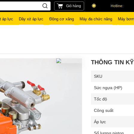
Giỏ hàng
Hotline:
t áp lực
Dây xịt áp lực
Động cơ xăng
Máy đa chức năng
Máy bơm
THÔNG TIN KỸ
SKU
Sức ngựa (HP)
Tốc độ
Công suất
Áp lực
Số lượng piston