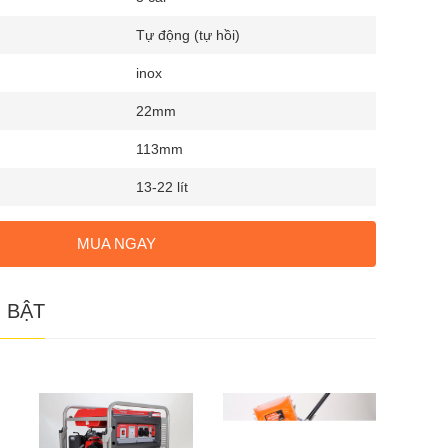
Tự động (tự hồi)
inox
22mm
113mm
13-22 lít
MUA NGAY
 BẬT