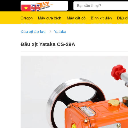
Oregon
Máy cưa xích
Máy cắt cỏ
Bình xịt điện
Đầu xị
›
Đầu xịt áp lực
Yataka
Đầu xịt Yataka CS-29A